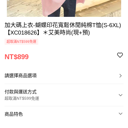
加大碼上衣-蝴蝶印花寬鬆休閒純棉T恤(S-6XL)
【XC018626】＊艾美時尚(現+預)
超取滿NT$599免運
NT$899
請選擇商品選項
付款與運送方式
超取滿NT$599免運
付款方式
商品特色
信用卡一次付款
商品編號