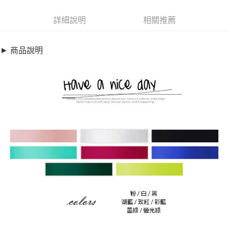
超商取貨付款
9080717
LINE Pay
詳細說明
相關推薦
商品特色
Apple Pay
加大碼上衣-蝴蝶印花寬鬆休閒純棉T恤(S-6XL)【XC018626】
► 商品說明
加大碼/好感純棉系列
街口支付
蝶戀印花造型
悠遊付
圓領&落肩穿感舒適
全盈+PAY
銷售重點
加大碼上衣-蝴蝶印花寬鬆休閒純棉T恤(S-6XL)【XC018626】
AFTEE先享後付
加大碼/好感純棉系列
相關說明
蝶戀印花造型
【關於「AFTEE先享後付」】
ATM付款
AFTEE先享後付是「在收到商品之後才付款」的支付方式。 讓您購物簡單
圓領&落肩穿感舒適
便利好安心！
１．簡單：不需註冊會員、不需綁卡、不需儲值。
運送方式
２．便利：只要手機號碼，簡訊認證，即可結帳。
３．安心：先確認商品／服務後，再付款。
全家取貨付款
每筆NT$79，滿NT$599(含以上)免運費
【「AFTEE先享後付」結帳流程】
１．於結帳方式選擇「AFTEE先享後付」後，將跳轉至「AFTEE先享後付」
付款後全家取貨
結帳頁面，進行簡訊認證並確認金額後，即可完成結帳。