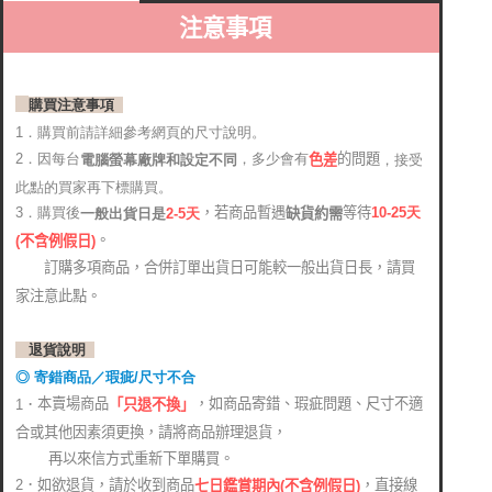
注意事項
購買注意事項
1．購買前請詳細參考網頁的尺寸說明。
2．因每台
，多少會有
的問題
電腦螢幕廠牌和設定不同
，接受
色差
此點的買家再下標購買。
，若商品暫遇
等待
3．購買後
10-25
天
缺貨約需
2-5天
一般出貨日是
。
(
不含例假日)
訂購多項商品，合併訂單出貨日可能較一般出貨日長，請買
家注意此點。
退貨說明
◎ 寄錯商品／瑕疵/尺寸不合
本賣場商品
，如商品寄錯、瑕疵問題、尺寸不適
1．
「只退不換」
合或其他因素須更換，請將商品辦理退貨，
再以來信方式重新下單購買。
2．如欲退貨，請於收到商品
，直接線
七日鑑賞期內(不含例假日)