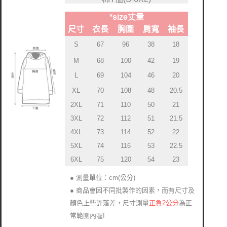
*size丈量
尺寸
衣長
胸圍
肩寬
袖長
S
67
96
38
18
M
68
100
42
19
L
69
104
46
20
XL
70
108
48
20.5
2XL
71
110
50
21
3XL
72
112
51
21.5
4XL
73
114
52
22
5XL
74
116
53
22.5
6XL
75
120
54
23
● 測量單位：cm(公分)
● 商品會因不同批製作的因素，而有尺寸及
正負2公分
為正
顏色上些許落差
尺寸測量
，
常範圍內喔!