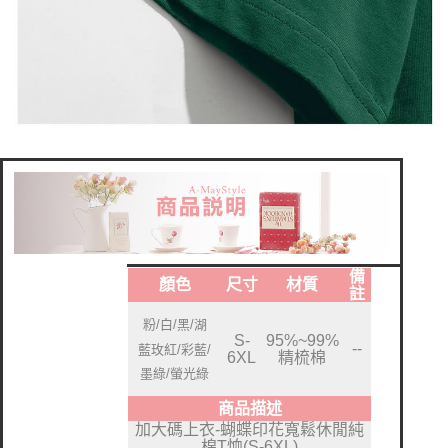
備
顏色
尺寸
材質
註
粉/白/黑/湖
S-
95%~99%
--
藍玫紅/彩藍/
6XL
精梳棉
墨綠/螢光綠
商品描述
加大碼上衣-蝴蝶印花寬鬆休閒純
棉T恤(S-6XL)