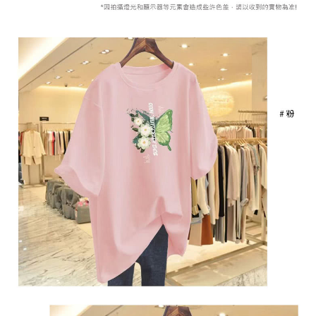
２．訂單成立數日內，您將收到繳費通知簡訊。
每筆NT$79，滿NT$599(含以上)免運費
３．收到繳費通知簡訊後14天內，點擊此簡訊中的連結，可透過四大超商／
ATM／網路銀行／等多元方式進行付款，方視為交易完成。
7-11取貨付款
※ 請注意：結帳手續完成當下不需立刻繳費，但若您需要取消訂單，請聯絡
每筆NT$79，滿NT$1,000(含以上)免運費
購買商品的店家。未經商家同意取消之訂單仍視為有效，需透過AFTEE先享
後付繳納相關費用。
付款後7-11取貨
※ 交易是否成功請以「AFTEE先享後付 」之結帳頁面顯示為準，若有關於
是否繳費成功／繳費後需取消欲退款等相關疑問，請聯繫「AFTEE先享後付
每筆NT$79，滿NT$1,000(含以上)免運費
客戶支援中心」
https://netprotections.freshdesk.com/support/home
宅配
【注意事項】
１．透過由恩沛科技股份有限公司提供之「AFTEE先享後付」服務完成之交
每筆NT$90，滿NT$1,000(含以上)免運費
易，需依本服務之必要範圍內提供個人資料，並將交易相關給付款項請求債
權轉讓予恩沛科技股份有限公司。
宅配離島
２．關於個人資料處理事宜，請瀏覽以下網址：
每筆NT$100，滿NT$1,500(含以上)免運費
https://aftee.tw/terms/#terms3
３．未成年的使用者請事先徵得法定代理人或監護人之同意方可使用
「AFTEE先享後付」，若未經同意申辦者引起之損失，本公司不負相關責
任。
４．使用「AFTEE先享後付」時，將依據個別帳號之用戶狀況，依本公司即
時審查核予不同之上限額度；若仍有額度不足之情形，本公司將視審查結果
請求用戶進行身份認證。
５．嚴禁一人註冊多個帳號或使用他人資訊註冊。若發現惡意使用之情形，
恩沛科技股份有限公司將有權停止該用戶之使用額度並採取法律行動。