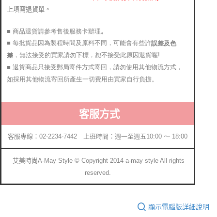
上填寫退貨單。
■ 商品退貨請參考售後服務卡辦理
。
■ 每批貨品因為製程時間及原料不同，可能會有些許
誤差及色
，無法接受的買家請勿下標，恕不接受此原因退貨喔!
差
■ 退貨商品只接受郵局寄件方式寄回，請勿使用其他物流方式，
如採用其他物流寄回所產生一切費用由買家自行負擔。
客服方式
客服專線：02-2234-7442 上班時間：週一至週五10:00 ～ 18:00
艾美時尚A-May Style © Copyright 2014 a-may style All rights
reserved.
顯示電腦版詳細說明