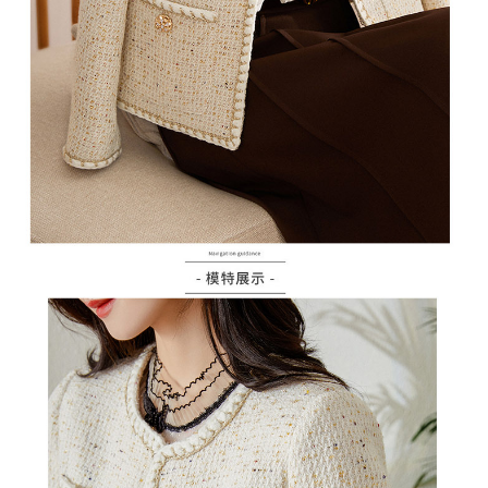
２．訂單成立數日內，您將收到繳費通知簡訊。
每筆NT$79，滿NT$599(含以上)免運費
３．收到繳費通知簡訊後14天內，點擊此簡訊中的連結，可透過四大超商／
ATM／網路銀行／等多元方式進行付款，方視為交易完成。
7-11取貨付款
※ 請注意：結帳手續完成當下不需立刻繳費，但若您需要取消訂單，請聯絡
每筆NT$79，滿NT$1,000(含以上)免運費
購買商品的店家。未經商家同意取消之訂單仍視為有效，需透過AFTEE先享
後付繳納相關費用。
付款後7-11取貨
※ 交易是否成功請以「AFTEE先享後付 」之結帳頁面顯示為準，若有關於
是否繳費成功／繳費後需取消欲退款等相關疑問，請聯繫「AFTEE先享後付
每筆NT$79，滿NT$1,000(含以上)免運費
客戶支援中心」
https://netprotections.freshdesk.com/support/home
宅配
【注意事項】
１．透過由恩沛科技股份有限公司提供之「AFTEE先享後付」服務完成之交
每筆NT$90，滿NT$1,000(含以上)免運費
易，需依本服務之必要範圍內提供個人資料，並將交易相關給付款項請求債
權轉讓予恩沛科技股份有限公司。
宅配離島
２．關於個人資料處理事宜，請瀏覽以下網址：
每筆NT$100，滿NT$1,500(含以上)免運費
https://aftee.tw/terms/#terms3
３．未成年的使用者請事先徵得法定代理人或監護人之同意方可使用
「AFTEE先享後付」，若未經同意申辦者引起之損失，本公司不負相關責
任。
４．使用「AFTEE先享後付」時，將依據個別帳號之用戶狀況，依本公司即
時審查核予不同之上限額度；若仍有額度不足之情形，本公司將視審查結果
請求用戶進行身份認證。
５．嚴禁一人註冊多個帳號或使用他人資訊註冊。若發現惡意使用之情形，
恩沛科技股份有限公司將有權停止該用戶之使用額度並採取法律行動。