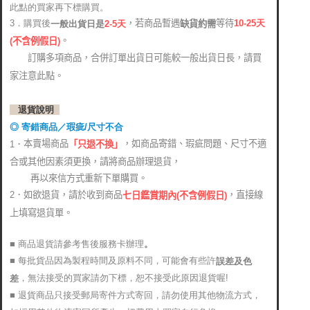
此點的買家再下標購買。
，若商品暫遇
等待
3．購買後
10-25
天
缺貨約需
2-5天
一般出貨日是
。
(
不含例假日)
訂購多項商品，合併訂單出貨日可能較一般出貨日長，請買
家注意此點。
退貨說明
◎ 寄錯商品／瑕疵/尺寸不合
本賣場商品
，如商品寄錯、瑕疵問題、尺寸不適
1．
「只退不換」
合或其他因素須更換，請將商品辦理退貨，
再以來信方式重新下單購買。
2．如欲退貨，請於收到商品
，直接線
七日鑑賞期內(不含例假日)
上填寫退貨單。
■ 商品退貨請參考售後服務卡辦理
。
■ 每批貨品因為製程時間及原料不同，可能會有些許
誤差及色
，無法接受的買家請勿下標，恕不接受此原因退貨喔!
差
■ 退貨商品只接受郵局寄件方式寄回，請勿使用其他物流方式，