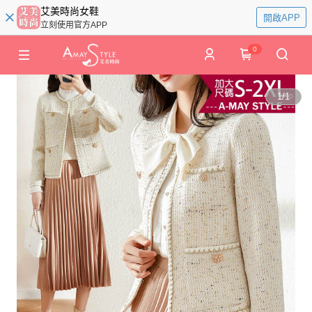
艾美時尚女鞋
開啟APP
立刻使用官方APP
0
1
/
1