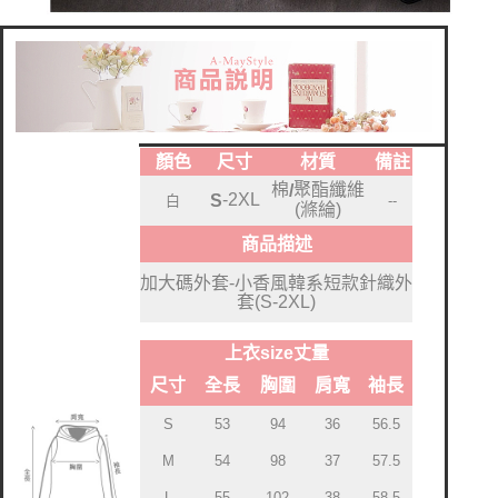
顏色
尺寸
材質
備註
棉
聚酯纖維
/
-2XL
S
白
--
(滌綸)
商品描述
加大碼外套-小香風韓系短款針織外
套(S-2XL)
上衣size丈量
尺寸
全長
胸圍
肩寬
袖長
S
53
94
36
56.5
M
54
98
37
57.5
L
55
102
38
58.5