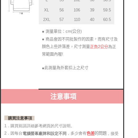
XL
56
106
39
59.5
2XL
57
110
40
60.5
● 測量單位：cm(公分)
● 商品會因不同批製作的因素，而有尺寸及
顏色上些許落差
尺寸測量
正負2公分
為正
，
常範圍內喔!
此測量為外套扣上之尺寸
●
注意事項
購買注意事項
1．購買前請詳細參考網頁的尺寸說明。
2．因每台
，多少會有
的問題
電腦螢幕廠牌和設定不同
，接受
色差