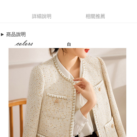
商品編號
超商取貨付款
9188468
LINE Pay
詳細說明
相關推薦
商品特色
Apple Pay
加大碼外套-小香風韓系短款針織外套(S-2XL)【XAL5800108】
► 商品說明
AM523996
街口支付
優雅白系風格
悠遊付
氣質百搭首選單品
短版俐落顯瘦佳
全盈+PAY
貼心中大尺碼設計
AFTEE先享後付
銷售重點
相關說明
加大碼外套-小香風韓系短款針織外套(S-2XL)【XAL5800108】
【關於「AFTEE先享後付」】
ATM付款
AFTEE先享後付是「在收到商品之後才付款」的支付方式。 讓您購物簡單
AM523996
便利好安心！
優雅白系風格
１．簡單：不需註冊會員、不需綁卡、不需儲值。
運送方式
２．便利：只要手機號碼，簡訊認證，即可結帳。
氣質百搭首選單品
３．安心：先確認商品／服務後，再付款。
全家取貨付款
短版俐落顯瘦佳
每筆NT$79，滿NT$599(含以上)免運費
貼心中大尺碼設計
【「AFTEE先享後付」結帳流程】
１．於結帳方式選擇「AFTEE先享後付」後，將跳轉至「AFTEE先享後付」
付款後全家取貨
結帳頁面，進行簡訊認證並確認金額後，即可完成結帳。