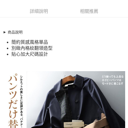
超商取貨付款
9309803
LINE Pay
詳細說明
相關推薦
商品特色
Apple Pay
加大碼外套 質感英倫風中長版風衣外套(M-5XL)【XHI889679】
簡約質感風格單品
街口支付
► 商品說明
別緻內格紋翻領造型
簡約質感風格單品
悠遊付
貼心加大尺碼設計
別緻內格紋翻領造型
全盈+PAY
貼心加大尺碼設計
銷售重點
加大碼外套 質感英倫風中長版風衣外套(M-5XL)【XHI889679】
AFTEE先享後付
簡約質感風格單品
相關說明
別緻內格紋翻領造型
【關於「AFTEE先享後付」】
ATM付款
AFTEE先享後付是「在收到商品之後才付款」的支付方式。 讓您購物簡單
貼心加大尺碼設計
便利好安心！
１．簡單：不需註冊會員、不需綁卡、不需儲值。
運送方式
２．便利：只要手機號碼，簡訊認證，即可結帳。
３．安心：先確認商品／服務後，再付款。
全家取貨付款
每筆NT$79，滿NT$599(含以上)免運費
【「AFTEE先享後付」結帳流程】
１．於結帳方式選擇「AFTEE先享後付」後，將跳轉至「AFTEE先享後付」
付款後全家取貨
結帳頁面，進行簡訊認證並確認金額後，即可完成結帳。