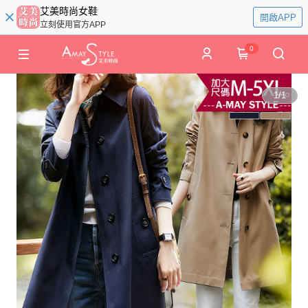
艾美時尚女鞋
開啟APP
立刻使用官方APP
0
1
/
1