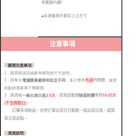
常範圍內喔!
此測量為外套扣上之尺寸
●
注意事項
購買注意事項
1．購買前請詳細參考網頁的尺寸說明。
2．因每台
，多少會有
的問題
電腦螢幕廠牌和設定不同
，接受
色差
此點的買家再下標購買。
，若商品暫遇
等待
3．購買後
10-25
天
缺貨約需
2-5天
一般出貨日是
。
(
不含例假日)
訂購多項商品，合併訂單出貨日可能較一般出貨日長，請買
家注意此點。
退貨說明