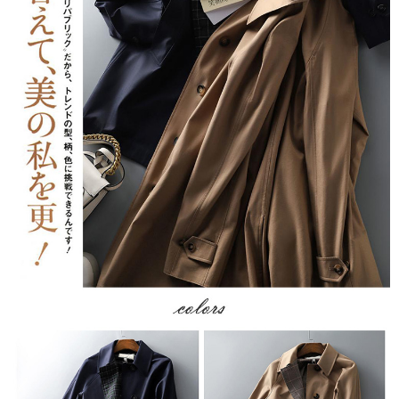
２．訂單成立數日內，您將收到繳費通知簡訊。
每筆NT$79，滿NT$599(含以上)免運費
３．收到繳費通知簡訊後14天內，點擊此簡訊中的連結，可透過四大超商／
ATM／網路銀行／等多元方式進行付款，方視為交易完成。
7-11取貨付款
※ 請注意：結帳手續完成當下不需立刻繳費，但若您需要取消訂單，請聯絡
每筆NT$79，滿NT$1,000(含以上)免運費
購買商品的店家。未經商家同意取消之訂單仍視為有效，需透過AFTEE先享
後付繳納相關費用。
付款後7-11取貨
※ 交易是否成功請以「AFTEE先享後付 」之結帳頁面顯示為準，若有關於
是否繳費成功／繳費後需取消欲退款等相關疑問，請聯繫「AFTEE先享後付
每筆NT$79，滿NT$1,000(含以上)免運費
客戶支援中心」
https://netprotections.freshdesk.com/support/home
宅配
【注意事項】
１．透過由恩沛科技股份有限公司提供之「AFTEE先享後付」服務完成之交
每筆NT$90，滿NT$1,000(含以上)免運費
易，需依本服務之必要範圍內提供個人資料，並將交易相關給付款項請求債
權轉讓予恩沛科技股份有限公司。
宅配離島
２．關於個人資料處理事宜，請瀏覽以下網址：
每筆NT$100，滿NT$1,500(含以上)免運費
https://aftee.tw/terms/#terms3
３．未成年的使用者請事先徵得法定代理人或監護人之同意方可使用
「AFTEE先享後付」，若未經同意申辦者引起之損失，本公司不負相關責
任。
４．使用「AFTEE先享後付」時，將依據個別帳號之用戶狀況，依本公司即
時審查核予不同之上限額度；若仍有額度不足之情形，本公司將視審查結果
請求用戶進行身份認證。
５．嚴禁一人註冊多個帳號或使用他人資訊註冊。若發現惡意使用之情形，
恩沛科技股份有限公司將有權停止該用戶之使用額度並採取法律行動。