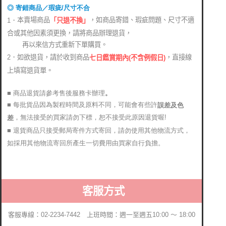
◎ 寄錯商品／瑕疵/尺寸不合
本賣場商品
，如商品寄錯、瑕疵問題、尺寸不適
1．
「只退不換」
合或其他因素須更換，請將商品辦理退貨，
再以來信方式重新下單購買。
2．如欲退貨，請於收到商品
，直接線
七日鑑賞期內(不含例假日)
上填寫退貨單。
■ 商品退貨請參考售後服務卡辦理
。
■ 每批貨品因為製程時間及原料不同，可能會有些許
誤差及色
，無法接受的買家請勿下標，恕不接受此原因退貨喔!
差
■ 退貨商品只接受郵局寄件方式寄回，請勿使用其他物流方式，
如採用其他物流寄回所產生一切費用由買家自行負擔。
客服方式
客服專線：02-2234-7442 上班時間：週一至週五10:00 ～ 18:00