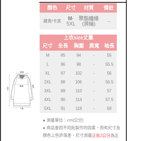
顏色
尺寸
材質
備註
-
聚酯纖維
M
藏青/卡其
--
(滌綸)
5XL
上衣size丈量
尺寸
全長
胸圍
肩寬
袖長
M
85
94
-
55
L
86
98
-
55.5
XL
87
102
-
56
2XL
88
106
-
56.5
3XL
89
110
-
57
4XL
90
114
-
57.5
5XL
91
118
-
58
● 測量單位：cm(公分)
● 商品會因不同批製作的因素，而有尺寸及
顏色上些許落差
尺寸測量
正負2公分
為正
，