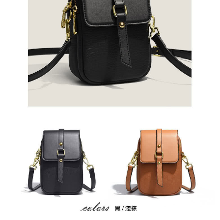
２．訂單成立數日內，您將收到繳費通知簡訊。
每筆NT$79，滿NT$599(含以上)免運費
３．收到繳費通知簡訊後14天內，點擊此簡訊中的連結，可透過四大超商／
ATM／網路銀行／等多元方式進行付款，方視為交易完成。
7-11取貨付款
※ 請注意：結帳手續完成當下不需立刻繳費，但若您需要取消訂單，請聯絡
每筆NT$79，滿NT$1,000(含以上)免運費
購買商品的店家。未經商家同意取消之訂單仍視為有效，需透過AFTEE先享
後付繳納相關費用。
付款後7-11取貨
※ 交易是否成功請以「AFTEE先享後付 」之結帳頁面顯示為準，若有關於
是否繳費成功／繳費後需取消欲退款等相關疑問，請聯繫「AFTEE先享後付
每筆NT$79，滿NT$1,000(含以上)免運費
客戶支援中心」
https://netprotections.freshdesk.com/support/home
宅配
【注意事項】
１．透過由恩沛科技股份有限公司提供之「AFTEE先享後付」服務完成之交
每筆NT$90，滿NT$1,000(含以上)免運費
易，需依本服務之必要範圍內提供個人資料，並將交易相關給付款項請求債
權轉讓予恩沛科技股份有限公司。
宅配離島
２．關於個人資料處理事宜，請瀏覽以下網址：
每筆NT$100，滿NT$1,500(含以上)免運費
https://aftee.tw/terms/#terms3
３．未成年的使用者請事先徵得法定代理人或監護人之同意方可使用
「AFTEE先享後付」，若未經同意申辦者引起之損失，本公司不負相關責
任。
４．使用「AFTEE先享後付」時，將依據個別帳號之用戶狀況，依本公司即
時審查核予不同之上限額度；若仍有額度不足之情形，本公司將視審查結果
請求用戶進行身份認證。
５．嚴禁一人註冊多個帳號或使用他人資訊註冊。若發現惡意使用之情形，
恩沛科技股份有限公司將有權停止該用戶之使用額度並採取法律行動。