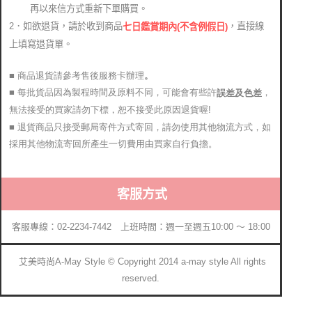
再以來信方式重新下單購買。
2．如欲退貨，請於收到商品
，直接線
七日鑑賞期內(不含例假日)
上填寫退貨單。
■ 商品退貨請參考售後服務卡辦理
。
■ 每批貨品因為製程時間及原料不同，可能會有些許
，
誤差及色差
無法接受的買家請勿下標，恕不接受此原因退貨喔!
■ 退貨商品只接受郵局寄件方式寄回，請勿使用其他物流方式，如
採用其他物流寄回所產生一切費用由買家自行負擔。
客服方式
客服專線：02-2234-7442 上班時間：週一至週五10:00 ～ 18:00
艾美時尚A-May Style © Copyright 2014 a-may style All rights
reserved.