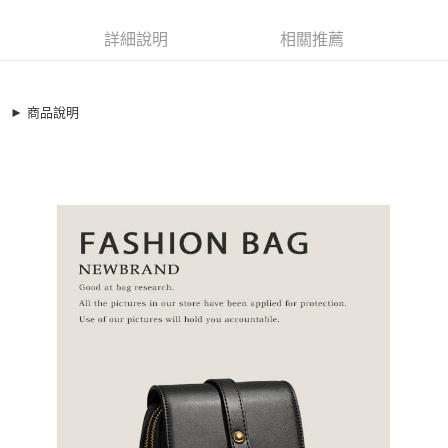
超商取貨付款
9379483
LINE Pay
詳細說明
相關推薦
商品特色
Apple Pay
真皮 斜背包 真牛皮直式扣掉肩背手機包【XBP452154】
簡約隨身真皮小包/手機包
街口支付
► 商品說明
嚴選頭層牛皮面料
悠遊付
可 肩背/斜背設計
全盈+PAY
銷售重點
真皮 斜背包 真牛皮直式扣掉肩背手機包【XBP452154】
AFTEE先享後付
簡約隨身真皮小包/手機包
相關說明
嚴選頭層牛皮面料
【關於「AFTEE先享後付」】
ATM付款
AFTEE先享後付是「在收到商品之後才付款」的支付方式。 讓您購物簡單
可 肩背/斜背設計
便利好安心！
１．簡單：不需註冊會員、不需綁卡、不需儲值。
運送方式
２．便利：只要手機號碼，簡訊認證，即可結帳。
３．安心：先確認商品／服務後，再付款。
全家取貨付款
每筆NT$79，滿NT$599(含以上)免運費
【「AFTEE先享後付」結帳流程】
１．於結帳方式選擇「AFTEE先享後付」後，將跳轉至「AFTEE先享後付」
付款後全家取貨
結帳頁面，進行簡訊認證並確認金額後，即可完成結帳。