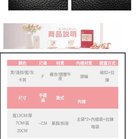
顏色
尺碼
材質
內裡材質
開蓋方式
黑/淺棕/藍/灰
磁扣+拉
複合/頭層牛
F
滌綸
皮
卡其
鍊
手提
尺寸
款式
高
內裡
寬13CM/厚
主袋*2+內插袋+拉鍊
7CM/高
--CM
單肩/斜背
暗袋
20CM