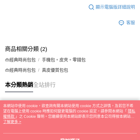
顯示電腦版詳細說明
客服
商品相關分類 (2)
👜經典時尚包包
手機包。皮夾。零錢包
👜經典時尚包包
真皮優質包包
本分類熱銷
全站排行
本網站中使用 cookie，欲查詢有關本網站使用 cookie 方式之詳情，及若您不希
熱門標籤
望在電腦上使用 cookie 時應如何變更電腦的 cookie 設定，請參閱本網站「
隱私
權條款
」之 Cookie 聲明。您繼續使用本網站即表示您同意本公司得按本網站使
用條款之 Cookie 聲明使用 cookie。
了解更多 >