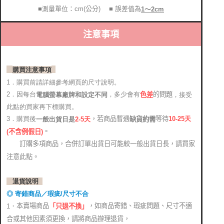
■測量單位：cm(公分)
■ 誤差值為
1～2cm
注意事項
購買注意事項
1．購買前請詳細參考網頁的尺寸說明。
2．因每台
，多少會有
的問題
電腦螢幕廠牌和設定不同
，接受
色差
此點的買家再下標購買。
，若商品暫遇
等待
3．購買後
10-25
天
缺貨約需
2-5天
一般出貨日是
。
(
不含例假日)
訂購多項商品，合併訂單出貨日可能較一般出貨日長，請買家
注意此點。
退貨說明
◎ 寄錯商品／瑕疵/尺寸不合
本賣場商品
，如商品寄錯、瑕疵問題、尺寸不適
1．
「只退不換」
合或其他因素須更換，請將商品辦理退貨，