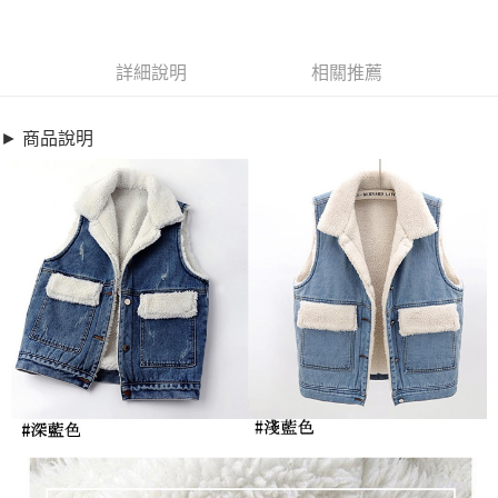
商品編號
超商取貨付款
9399579
LINE Pay
詳細說明
相關推薦
商品特色
Apple Pay
加大碼 刷毛 丹寧 背心 水洗刷破釘珠絨毛牛仔背心外套(M-4XL)
► 商品說明
【XC092260】
街口支付
加大碼/時髦丹寧款
悠遊付
質感釘珠、刷破感設計
加厚加絨 經典翻領造型
全盈+PAY
銷售重點
AFTEE先享後付
加大碼 刷毛 丹寧 背心 水洗刷破釘珠絨毛牛仔背心外套(M-4XL)
相關說明
【XC092260】
【關於「AFTEE先享後付」】
ATM付款
AFTEE先享後付是「在收到商品之後才付款」的支付方式。 讓您購物簡單
加大碼/時髦丹寧款
便利好安心！
質感釘珠、刷破感設計
１．簡單：不需註冊會員、不需綁卡、不需儲值。
運送方式
２．便利：只要手機號碼，簡訊認證，即可結帳。
加厚加絨 經典翻領造型
３．安心：先確認商品／服務後，再付款。
全家取貨付款
每筆NT$79，滿NT$599(含以上)免運費
【「AFTEE先享後付」結帳流程】
１．於結帳方式選擇「AFTEE先享後付」後，將跳轉至「AFTEE先享後付」