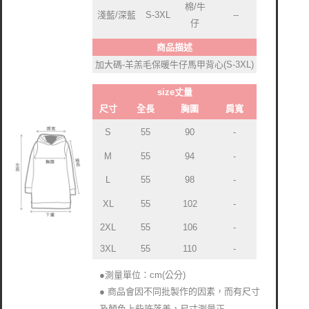
棉/牛
淺藍/深藍
S-3XL
-
-
仔
商品描述
加大碼-羊羔毛保暖牛仔馬甲背心(S-3XL)
size丈量
尺寸
全長
胸圍
肩寬
S
55
90
-
M
55
94
-
L
55
98
-
XL
55
102
-
2XL
55
106
-
3XL
55
110
-
●測量單位：cm(公分)
● 商品會因不同批製作的因素，而有尺寸
及顏色上些許落差，尺寸測量正