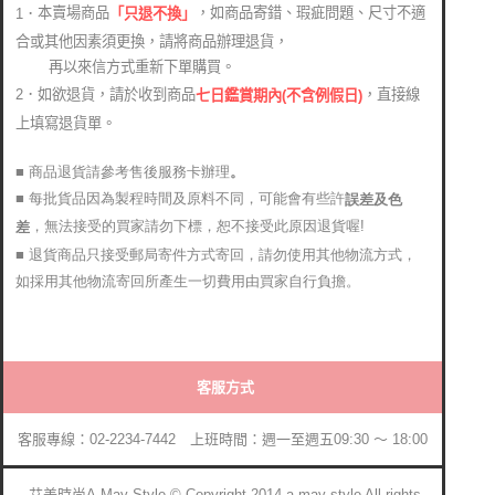
本賣場商品
，如商品寄錯、瑕疵問題、尺寸不適
1．
「只退不換」
合或其他因素須更換，請將商品辦理退貨，
再以來信方式重新下單購買。
2．如欲退貨，請於收到商品
，直接線
七日鑑賞期內(不含例假日)
上填寫退貨單。
■ 商品退貨請參考售後服務卡辦理
。
■ 每批貨品因為製程時間及原料不同，可能會有些許
誤差及色
，無法接受的買家請勿下標，恕不接受此原因退貨喔!
差
■ 退貨商品只接受郵局寄件方式寄回，請勿使用其他物流方式，
如採用其他物流寄回所產生一切費用由買家自行負擔。
客服方式
客服專線：02-2234-7442 上班時間：週一至週五09:30 ～ 18:00
艾美時尚A-May Style © Copyright 2014 a-may style All rights