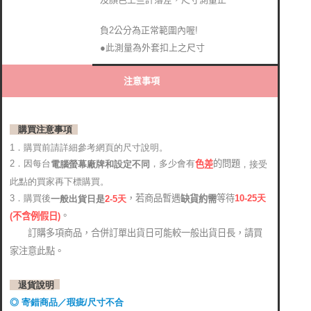
負2公分為正常範圍內喔!
●此測量為外套扣上之尺寸
注意事項
購買注意事項
1．購買前請詳細參考網頁的尺寸說明。
2．因每台
，多少會有
的問題
電腦螢幕廠牌和設定不同
，接受
色差
此點的買家再下標購買。
，若商品暫遇
等待
3．購買後
10-25
天
缺貨約需
2-5天
一般出貨日是
。
(
不含例假日)
訂購多項商品，合併訂單出貨日可能較一般出貨日長，請買
家注意此點。
退貨說明
◎ 寄錯商品／瑕疵/尺寸不合